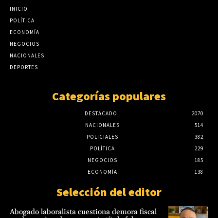
posible participación de funcionarios
Iramain cuestiona el diseño de Hambre Cero
INICIO
penitenciarios
y exige controles sobre su impacto real
POLÍTICA
julio 23, 2026
agosto 6, 2026
ECONOMÍA
NEGOCIOS
Canindeyú: Ataque armado e incendio de
NACIONALES
puesto policial deja tres fallecidos; CODI
DEPORTES
refuerza operativo
julio 22, 2026
Categorías populares
DESTACADO
2070
NACIONALES
514
POLICIALES
382
POLÍTICA
229
NEGOCIOS
185
ECONOMÍA
138
Selección del editor
Abogado laboralista cuestiona demora fiscal