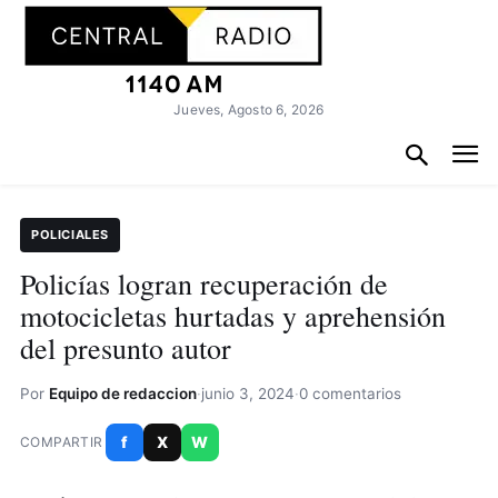
Jueves, Agosto 6, 2026
POLICIALES
Policías logran recuperación de
motocicletas hurtadas y aprehensión
del presunto autor
Por
Equipo de redaccion
·
junio 3, 2024
·
0 comentarios
f
X
W
COMPARTIR