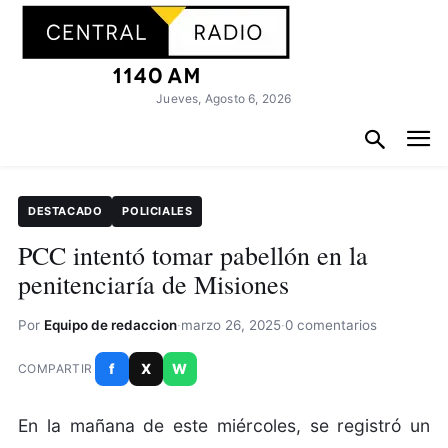
Jueves, Agosto 6, 2026
DESTACADO
POLICIALES
PCC intentó tomar pabellón en la
penitenciaría de Misiones
Por
Equipo de redaccion
·
marzo 26, 2025
·
0 comentarios
f
X
W
COMPARTIR
En la mañana de este miércoles, se registró un