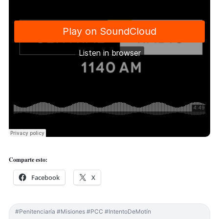
Comparte esto:
Facebook
X
#Penitenciaría #Misiones #PCC #IntentoDeMotín