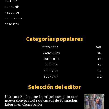
POLÍTICA
agosto 7, 2026
haber crecidas rápidas del río Paraguay
ECONOMÍA
agosto 7, 2026
Meteorología: El Niño ya empezó y pueden
NEGOCIOS
haber crecidas rápidas del río Paraguay
NACIONALES
agosto 7, 2026
DEPORTES
Categorías populares
DESTACADO
2078
NACIONALES
514
POLICIALES
382
POLÍTICA
230
NEGOCIOS
186
ECONOMÍA
142
Selección del editor
Instituto Belén abre inscripciones para una
nueva convocatoria de cursos de formación
laboral en Concepción