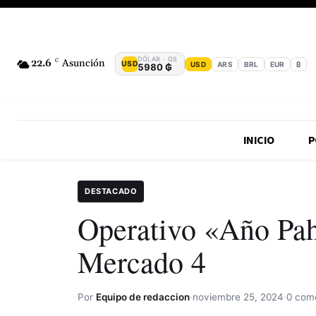
DÓLAR · GS
22.6
C
Asunción
USD
USD
ARS
BRL
EUR
₿
5980 ₲
INICIO
P
DESTACADO
Operativo «Año Pah
Mercado 4
Por
Equipo de redaccion
·
noviembre 25, 2024
·
0 com