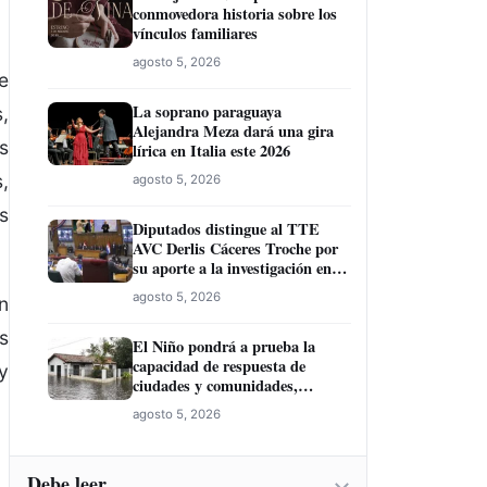
conmovedora historia sobre los
vínculos familiares
agosto 5, 2026
e
La soprano paraguaya
,
Alejandra Meza dará una gira
s
lírica en Italia este 2026
,
agosto 5, 2026
s
Diputados distingue al TTE
AVC Derlis Cáceres Troche por
su aporte a la investigación en
Inteligencia Artificial y
agosto 5, 2026
n
Educación
s
El Niño pondrá a prueba la
capacidad de respuesta de
y
ciudades y comunidades,
advierte especialista
agosto 5, 2026
Debe leer