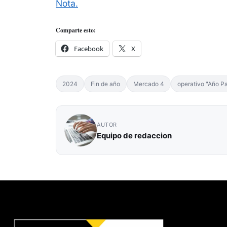
Nota.
Comparte esto:
Facebook
X
2024
Fin de año
Mercado 4
operativo "Año P
AUTOR
Equipo de redaccion