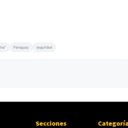
aha"
Paraguay
seguridad
Secciones
Categorí