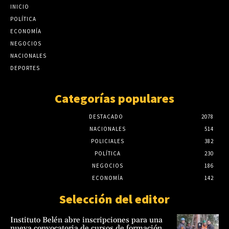
profesionales”
INICIO
Meteorología: El Niño ya empezó y pueden
POLÍTICA
agosto 7, 2026
haber crecidas rápidas del río Paraguay
ECONOMÍA
agosto 7, 2026
Meteorología: El Niño ya empezó y pueden
NEGOCIOS
haber crecidas rápidas del río Paraguay
NACIONALES
agosto 7, 2026
DEPORTES
Categorías populares
DESTACADO
2078
NACIONALES
514
POLICIALES
382
POLÍTICA
230
NEGOCIOS
186
ECONOMÍA
142
Selección del editor
Instituto Belén abre inscripciones para una
nueva convocatoria de cursos de formación