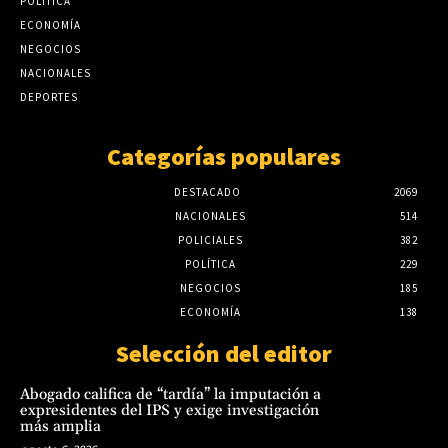
POLÍTICA
agosto 6, 2026
ECONOMÍA
Bomberos advierten sobre zonas críticas junto
al arroyo Lambaré ante la llegada de El Niño
NEGOCIOS
NACIONALES
agosto 6, 2026
DEPORTES
Categorías populares
DESTACADO
2069
NACIONALES
514
POLICIALES
382
POLÍTICA
229
NEGOCIOS
185
ECONOMÍA
138
Selección del editor
Abogado califica de “tardía” la imputación a
expresidentes del IPS y exige investigación
más amplia