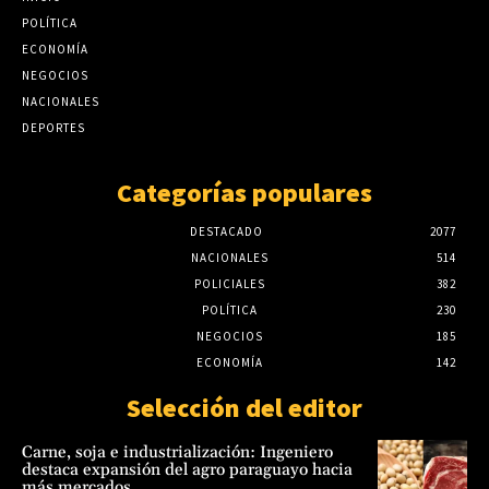
agosto 7, 2026
construcción nacional: CYPE apunta a
POLÍTICA
reducir errores y sobrecostos
ECONOMÍA
Tecnología y BIM ganan terreno en la
agosto 7, 2026
construcción nacional: CYPE apunta a
NEGOCIOS
reducir errores y sobrecostos
NACIONALES
agosto 7, 2026
DEPORTES
Categorías populares
DESTACADO
2077
NACIONALES
514
POLICIALES
382
POLÍTICA
230
NEGOCIOS
185
ECONOMÍA
142
Selección del editor
Carne, soja e industrialización: Ingeniero
destaca expansión del agro paraguayo hacia
más mercados