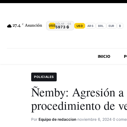
DÓLAR · GS
27.4
C
Asunción
USD
USD
ARS
BRL
EUR
₿
5973 ₲
INICIO
P
POLICIALES
Ñemby: Agresión a p
procedimiento de ve
Por
Equipo de redaccion
·
noviembre 6, 2024
·
0 comen