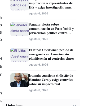
imputación a expresidentes del
IPS y exige investigación más
amplia
agosto 6, 2026
a
Senador alerta sobre
s
contaminación en Paso Yobái y
s
persecución política contra
Miguel Prieto
ó
agosto 6, 2026
El Niño: Cuestionan pedido de
emergencia en Asunción sin
planificación ni controles claros
l
agosto 6, 2026
a
y
Iramain cuestiona el diseño de
Hambre Cero y exige controles
sobre su impacto real
agosto 6, 2026
n
,
Debe leer