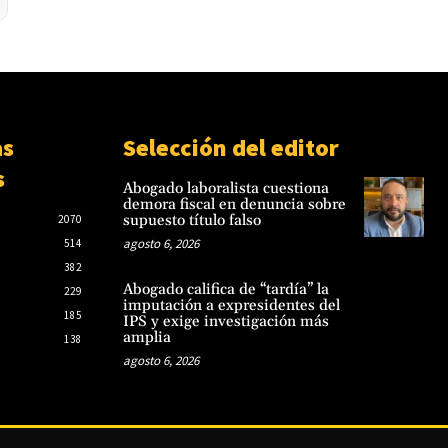
de funcionarios penitenciarios
Iramain cuestiona el diseño de
julio 23, 2026
Hambre Cero y exige controles
sobre su impacto real
Canindeyú: Ataque armado e
agosto 6, 2026
incendio de puesto policial deja
tres fallecidos; CODI refuerza
operativo
as
Selección del editor
julio 22, 2026
s
Abogado laboralista cuestiona
demora fiscal en denuncia sobre
supuesto título falso
2070
agosto 6, 2026
514
382
Abogado califica de “tardía” la
229
imputación a expresidentes del
185
IPS y exige investigación más
amplia
138
agosto 6, 2026