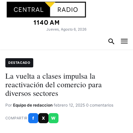
Jueves, Agosto 6, 2026
DESTACADO
La vuelta a clases impulsa la
reactivación del comercio para
diversos sectores
Por
Equipo de redaccion
·
febrero 12, 2025
·
0 comentarios
f
X
W
COMPARTIR