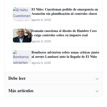
El Niño: Cuestionan pedido de emergencia en
Asunción sin planificación ni controles claros
agosto 6, 2026
Iramain cuestiona el diseño de Hambre Cero
y exige controles sobre su impacto real
agosto 6, 2026
Bomberos advierten sobre zonas críticas junto
al arroyo Lambaré ante la llegada de El Niño
agosto 6, 2026
Debe leer
Más artículos
Abogado califica de “tardía” la imputación a
expresidentes del IPS y exige investigación
más amplia
Abogado califica de “tardía” la imputación a
agosto 6, 2026