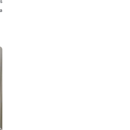
as
la