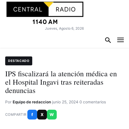
Jueves, Agosto 6, 2026
DESTACADO
IPS fiscalizará la atención médica en
el Hospital Ingavi tras reiteradas
denuncias
Por
Equipo de redaccion
·
junio 25, 2024
·
0 comentarios
f
X
W
COMPARTIR