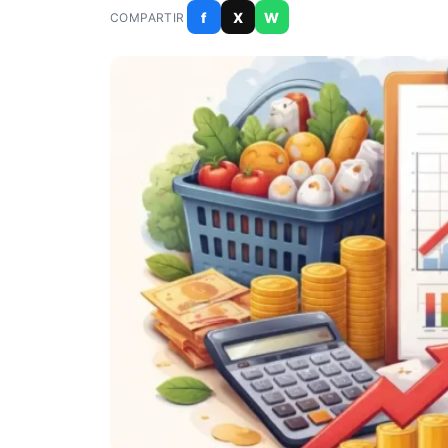
f
X
W
COMPARTIR