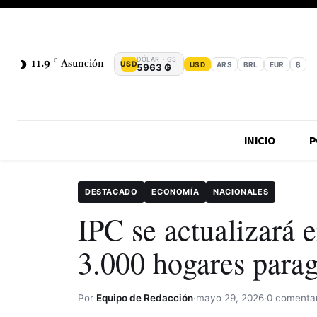
DÓLAR · GS
11.9
C
Asunción
USD
USD
ARS
BRL
EUR
₿
5963 ₲
INICIO
P
DESTACADO
ECONOMÍA
NACIONALES
IPC se actualizará e
3.000 hogares para
Por
Equipo de Redacción
·
mayo 29, 2026
·
0 comentar