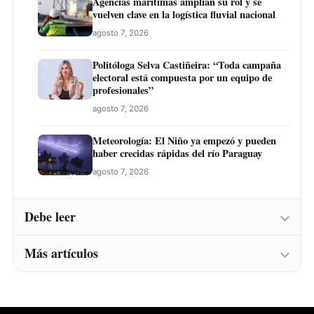
Agencias marítimas amplían su rol y se
vuelven clave en la logística fluvial nacional
agosto 7, 2026
Politóloga Selva Castiñeira: “Toda campaña
electoral está compuesta por un equipo de
profesionales”
agosto 7, 2026
Meteorología: El Niño ya empezó y pueden
haber crecidas rápidas del río Paraguay
agosto 7, 2026
Debe leer
Más artículos
Instituto Belén abre inscripciones para una
nueva convocatoria de cursos de formación
laboral en Concepción
Instituto Belén abre inscripciones para una
agosto 7, 2026
nueva convocatoria de cursos de formación