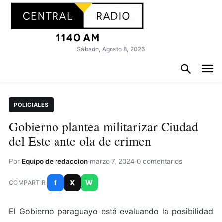
Sábado, Agosto 8, 2026
POLICIALES
Gobierno plantea militarizar Ciudad
del Este ante ola de crimen
Por
Equipo de redaccion
·
marzo 7, 2024
·
0 comentarios
f
X
W
COMPARTIR
El Gobierno paraguayo está evaluando la posibilidad