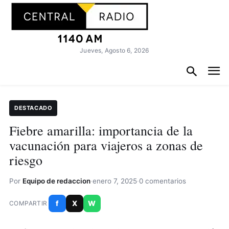
Jueves, Agosto 6, 2026
DESTACADO
Fiebre amarilla: importancia de la
vacunación para viajeros a zonas de
riesgo
Por
Equipo de redaccion
·
enero 7, 2025
·
0 comentarios
f
X
W
COMPARTIR