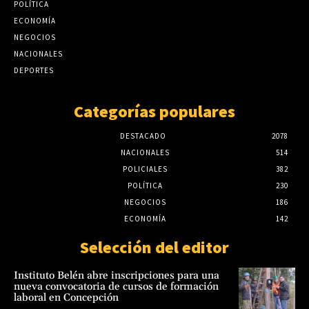
Meteorología: El Niño ya empezó y pueden
POLÍTICA
haber crecidas rápidas del río Paraguay
julio 23, 2026
ECONOMÍA
agosto 7, 2026
NEGOCIOS
Canindeyú: Ataque armado e incendio de
NACIONALES
puesto policial deja tres fallecidos; CODI
DEPORTES
refuerza operativo
julio 22, 2026
Categorías populares
DESTACADO
2078
NACIONALES
514
POLICIALES
382
POLÍTICA
230
NEGOCIOS
186
ECONOMÍA
142
Selección del editor
Instituto Belén abre inscripciones para una
nueva convocatoria de cursos de formación
laboral en Concepción