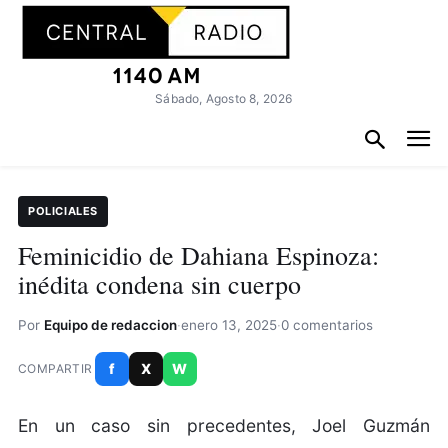
Sábado, Agosto 8, 2026
POLICIALES
Feminicidio de Dahiana Espinoza:
inédita condena sin cuerpo
Por
Equipo de redaccion
·
enero 13, 2025
·
0 comentarios
f
X
W
COMPARTIR
En un caso sin precedentes, Joel Guzmán