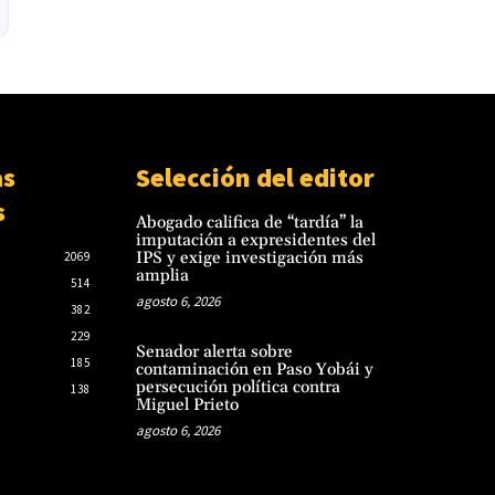
de funcionarios penitenciarios
Bomberos advierten sobre zonas
julio 23, 2026
críticas junto al arroyo Lambaré
ante la llegada de El Niño
Canindeyú: Ataque armado e
agosto 6, 2026
incendio de puesto policial deja
tres fallecidos; CODI refuerza
operativo
julio 22, 2026
as
Selección del editor
s
Abogado califica de “tardía” la
imputación a expresidentes del
IPS y exige investigación más
2069
amplia
514
agosto 6, 2026
382
229
Senador alerta sobre
185
contaminación en Paso Yobái y
persecución política contra
138
Miguel Prieto
agosto 6, 2026