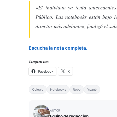
«El individuo ya tenía antecedente
Público. Las notebooks están bajo la
director más adelante», finalizó el su
Escucha la nota completa.
Comparte esto:
Facebook
X
Colegio
Notebooks
Robo
Ypané
AUTOR
Equipo de redaccion