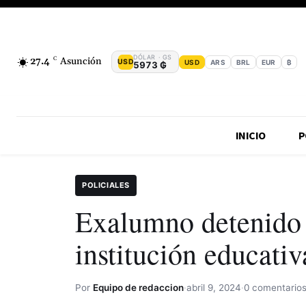
DÓLAR · GS
27.4
C
Asunción
USD
USD
ARS
BRL
EUR
₿
5973 ₲
INICIO
P
POLICIALES
Exalumno detenido 
institución educativ
Por
Equipo de redaccion
·
abril 9, 2024
·
0 comentario