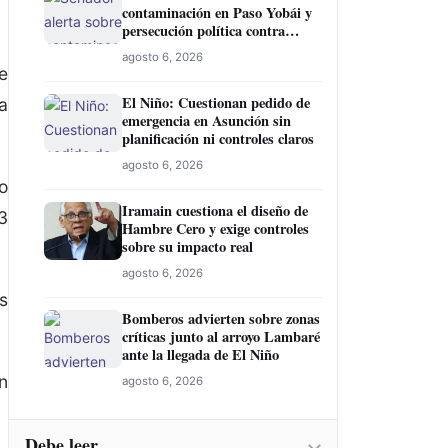
contaminación en Paso Yobái y
persecución política contra
Miguel Prieto
agosto 6, 2026
e
El Niño: Cuestionan pedido de
a
emergencia en Asunción sin
planificación ni controles claros
agosto 6, 2026
o
Iramain cuestiona el diseño de
3
Hambre Cero y exige controles
sobre su impacto real
agosto 6, 2026
s
Bomberos advierten sobre zonas
críticas junto al arroyo Lambaré
ante la llegada de El Niño
n
agosto 6, 2026
Debe leer