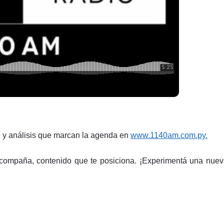
e y análisis que marcan la agenda en
www.1140am.com.py.
compaña, contenido que te posiciona. ¡Experimentá una nue