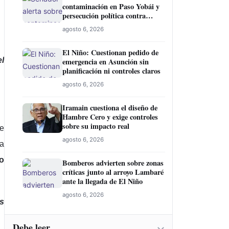
contaminación en Paso Yobái y
persecución política contra
Miguel Prieto
agosto 6, 2026
El Niño: Cuestionan pedido de
el
emergencia en Asunción sin
planificación ni controles claros
agosto 6, 2026
Iramain cuestiona el diseño de
Hambre Cero y exige controles
sobre su impacto real
e
agosto 6, 2026
ía
to
Bomberos advierten sobre zonas
críticas junto al arroyo Lambaré
ante la llegada de El Niño
agosto 6, 2026
es
Debe leer