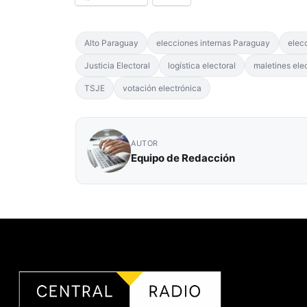
Alto Paraguay
elecciones internas Paraguay
elec
Justicia Electoral
logística electoral
maletines ele
TSJE
votación electrónica
AUTOR
Equipo de Redacción