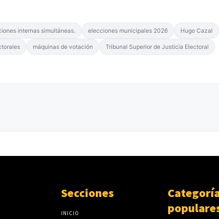
ciones internas simultáneas.
elecciones municipales 2026
Hugo Cazal
ctorales
máquinas de votación
Tribunal Superior de Justicia Electoral
Secciones
Categorí
populare
INICIO