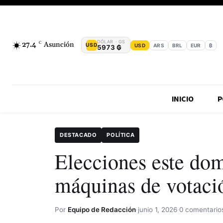
DÓLAR · GS
27.4
C
Asunción
USD
USD
ARS
BRL
EUR
₿
5973 ₲
INICIO
P
DESTACADO
POLÍTICA
Elecciones este do
máquinas de votació
Por
Equipo de Redacción
·
junio 1, 2026
·
0 comentario