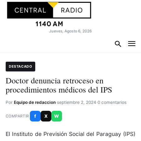
Jueves, Agosto 6, 2026
DESTACADO
Doctor denuncia retroceso en
procedimientos médicos del IPS
Por
Equipo de redaccion
·
septiembre 2, 2024
·
0 comentarios
f
X
W
COMPARTIR
El Instituto de Previsión Social del Paraguay (IPS)