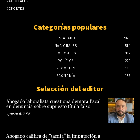
NACIONALES
agosto 6, 2026
DEPORTES
Categorías populares
DESTACADO
2070
NACIONALES
514
POLICIALES
382
POLÍTICA
229
NEGOCIOS
185
ECONOMÍA
138
Selección del editor
Abogado laboralista cuestiona demora fiscal
en denuncia sobre supuesto título falso
agosto 6, 2026
Abogado califica de “tardía” la imputación a