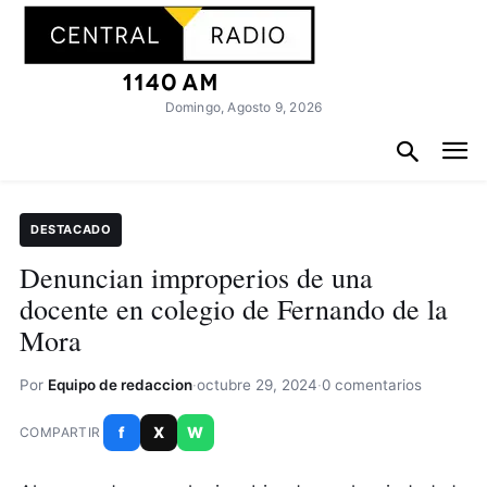
Domingo, Agosto 9, 2026
DESTACADO
Denuncian improperios de una
docente en colegio de Fernando de la
Mora
Por
Equipo de redaccion
·
octubre 29, 2024
·
0 comentarios
f
X
W
COMPARTIR