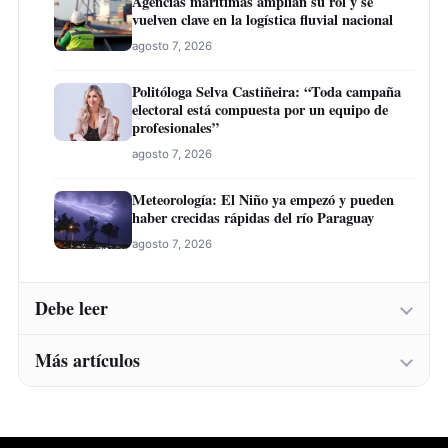
Agencias marítimas amplían su rol y se
vuelven clave en la logística fluvial nacional
agosto 7, 2026
Politóloga Selva Castiñeira: “Toda campaña
electoral está compuesta por un equipo de
profesionales”
agosto 7, 2026
Meteorología: El Niño ya empezó y pueden
haber crecidas rápidas del río Paraguay
agosto 7, 2026
Debe leer
Más artículos
Instituto Belén abre inscripciones para una
nueva convocatoria de cursos de formación
laboral en Concepción
Instituto Belén abre inscripciones para una
agosto 7, 2026
nueva convocatoria de cursos de formación