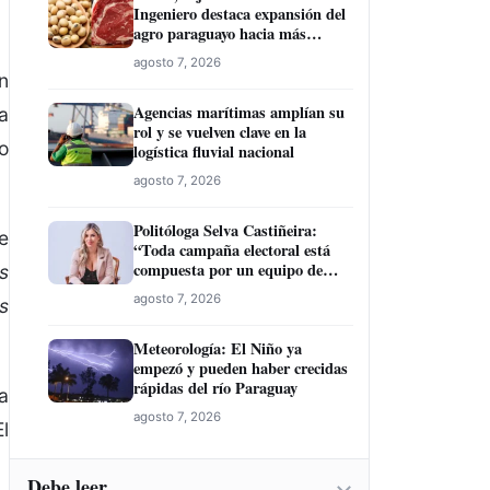
Ingeniero destaca expansión del
agro paraguayo hacia más
mercados
agosto 7, 2026
n
Agencias marítimas amplían su
a
rol y se vuelven clave en la
o
logística fluvial nacional
agosto 7, 2026
Politóloga Selva Castiñeira:
e
“Toda campaña electoral está
compuesta por un equipo de
s
profesionales”
agosto 7, 2026
s
Meteorología: El Niño ya
empezó y pueden haber crecidas
rápidas del río Paraguay
a
agosto 7, 2026
l
Debe leer