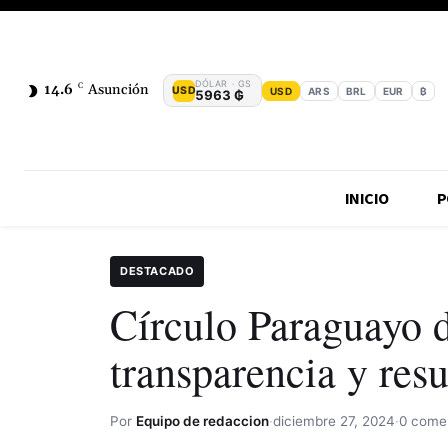
DÓLAR · GS
14.6
C
Asunción
USD
USD
ARS
BRL
EUR
₿
5963 ₲
INICIO
P
DESTACADO
Círculo Paraguayo 
transparencia y resu
Por
Equipo de redaccion
·
diciembre 27, 2024
·
0 come