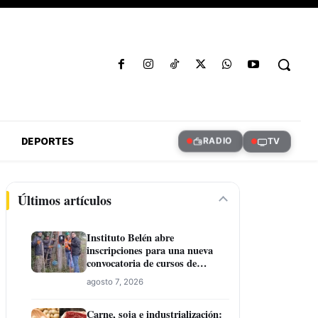
DEPORTES
RADIO
TV
Últimos artículos
Instituto Belén abre
inscripciones para una nueva
convocatoria de cursos de
formación laboral en Concepción
agosto 7, 2026
Carne, soja e industrialización: