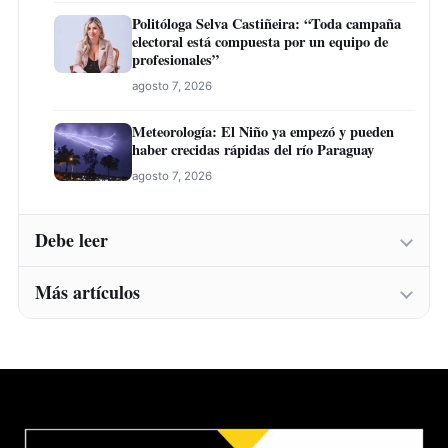
Politóloga Selva Castiñeira: “Toda campaña
electoral está compuesta por un equipo de
profesionales”
agosto 7, 2026
Meteorología: El Niño ya empezó y pueden
haber crecidas rápidas del río Paraguay
agosto 7, 2026
Debe leer
Más artículos
Instituto Belén abre inscripciones para una
nueva convocatoria de cursos de formación
laboral en Concepción
Instituto Belén abre inscripciones para una
agosto 7, 2026
nueva convocatoria de cursos de formación
laboral en Concepción
Carne, soja e industrialización: Ingeniero
agosto 7, 2026
destaca expansión del agro paraguayo hacia
más mercados