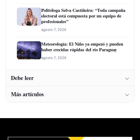
Politóloga Selva Castiñeira: “Toda campaña
electoral está compuesta por un equipo de
profesionales”
agosto 7, 2026
Meteorología: El Niño ya empezó y pueden
haber crecidas rápidas del río Paraguay
agosto 7, 2026
Debe leer
Más artículos
Instituto Belén abre inscripciones para una
nueva convocatoria de cursos de formación
laboral en Concepción
Instituto Belén abre inscripciones para una
agosto 7, 2026
nueva convocatoria de cursos de formación
laboral en Concepción
Carne, soja e industrialización: Ingeniero
agosto 7, 2026
destaca expansión del agro paraguayo hacia
más mercados