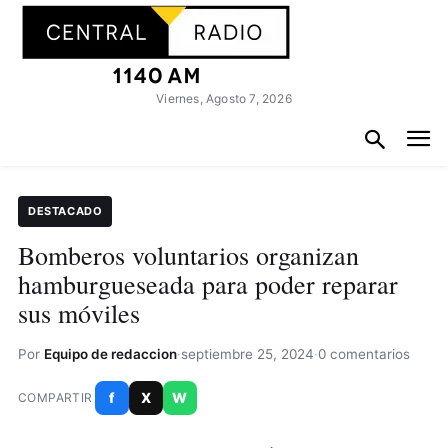
Viernes, Agosto 7, 2026
DESTACADO
Bomberos voluntarios organizan
hamburgueseada para poder reparar
sus móviles
Por
Equipo de redaccion
·
septiembre 25, 2024
·
0 comentarios
f
X
W
COMPARTIR