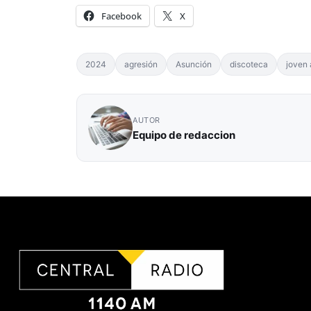
Facebook
X
2024
agresión
Asunción
discoteca
joven 
AUTOR
Equipo de redaccion