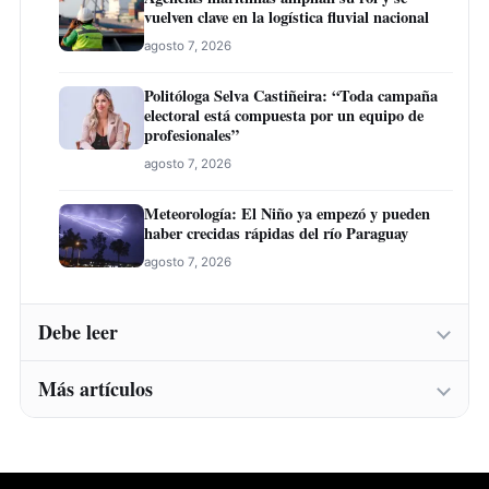
vuelven clave en la logística fluvial nacional
agosto 7, 2026
Politóloga Selva Castiñeira: “Toda campaña
electoral está compuesta por un equipo de
profesionales”
agosto 7, 2026
Meteorología: El Niño ya empezó y pueden
haber crecidas rápidas del río Paraguay
agosto 7, 2026
Debe leer
Más artículos
Instituto Belén abre inscripciones para una
nueva convocatoria de cursos de formación
laboral en Concepción
Instituto Belén abre inscripciones para una
agosto 7, 2026
nueva convocatoria de cursos de formación
laboral en Concepción