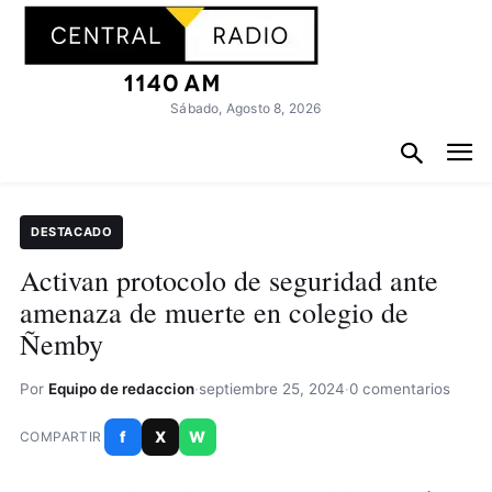
Sábado, Agosto 8, 2026
DESTACADO
Activan protocolo de seguridad ante
amenaza de muerte en colegio de
Ñemby
Por
Equipo de redaccion
·
septiembre 25, 2024
·
0 comentarios
f
X
W
COMPARTIR