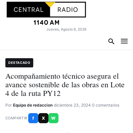
Jueves, Agosto 6, 2026
DESTACADO
Acompañamiento técnico asegura el
avance sostenible de las obras en Lote
4 de la ruta PY12
Por
Equipo de redaccion
·
diciembre 23, 2024
·
0 comentarios
f
X
W
COMPARTIR